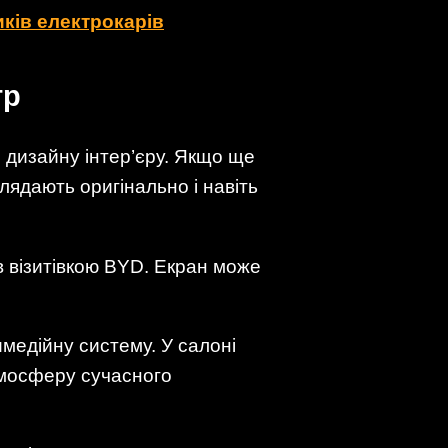
иків електрокарів
тр
о дизайну інтер’єру. Якщо ще
глядають оригінально і навіть
 візитівкою BYD. Екран може
медійну систему. У салоні
атмосферу сучасного