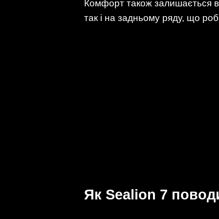
Комфорт також залишається ва
так і на задньому ряду, що ро
Як Sealion 7 повод