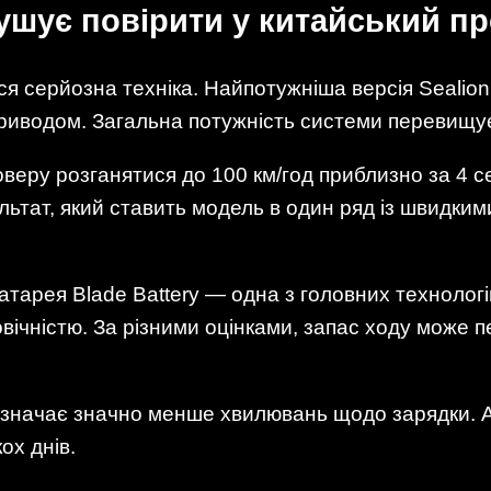
мушує повірити у китайський п
ся серйозна техніка. Найпотужніша версія Sealio
иводом. Загальна потужність системи перевищує 
веру розганятися до 100 км/год приблизно за 4 с
ьтат, який ставить модель в один ряд із швидким
атарея Blade Battery — одна з головних технолог
ічністю. За різними оцінками, запас ходу може п
означає значно менше хвилювань щодо зарядки. 
ох днів.