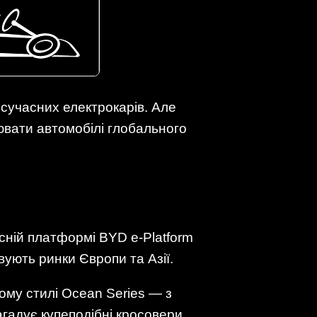
 сучасних електрокарів. Але
ювати автомобілі глобального
сній платформі BYD e-Platform
вують ринки Європи та Азії.
ому стилі Ocean Series — з
агадує купеподібні кросовери