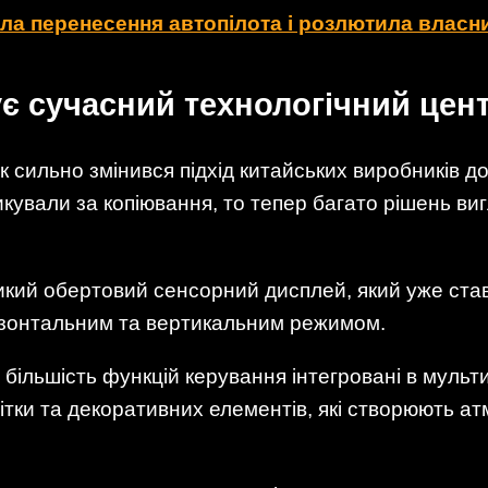
ила перенесення автопілота і розлютила власн
ує сучасний технологічний цен
к сильно змінився підхід китайських виробників д
тикували за копіювання, то тепер багато рішень ви
кий обертовий сенсорний дисплей, який уже став
изонтальним та вертикальним режимом.
ільшість функцій керування інтегровані в мульти
світки та декоративних елементів, які створюють 