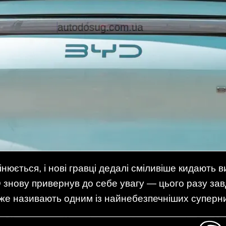
інюється, і нові гравці дедалі сміливіше кидають 
знову привернув до себе увагу — цього разу за
же називають одним із найнебезпечніших суперник