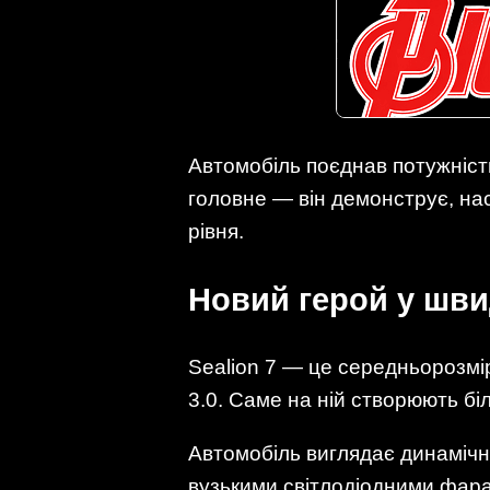
Автомобіль поєднав потужність
головне — він демонструє, на
рівня.
Новий герой у шви
Sealion 7 — це середньорозмі
3.0. Саме на ній створюють бі
Автомобіль виглядає динамічн
вузькими світлодіодними фара