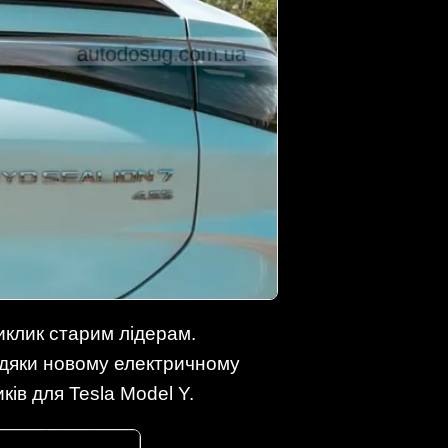
виклик старим лідерам.
вдяки новому електричному
ів для Tesla Model Y.