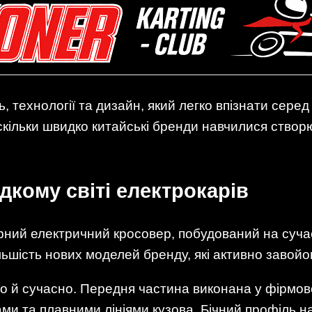
, технології та дизайн, який легко впізнати серед
скільки швидко китайські бренди навчилися створ
дкому світі електрокарів
рний електричний кросовер, побудований на суча
льшість нових моделей бренду, які активно завойо
о й сучасно. Передня частина виконана у фірмов
ми та плавними лініями кузова. Бічний профіль н