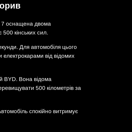
рорив
n 7 оснащена двома
500 кінських сил.
екунди. Для автомобіля цього
и електрокарами від відомих
ій BYD. Вона відома
еревищувати 500 кілометрів за
Автомобіль спокійно витримує