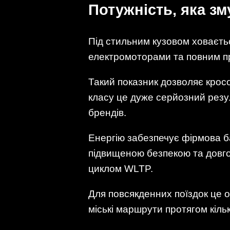
Потужність, яка з
Під стильним кузовом ховаєть
електромоторами та повним пр
Такий показник дозволяє кросо
класу це дуже серйозний резул
брендів.
Енергію забезпечує фірмова б
підвищеною безпекою та довгов
циклом WLTP.
Для повсякденних поїздок це 
міські маршрути протягом кільк