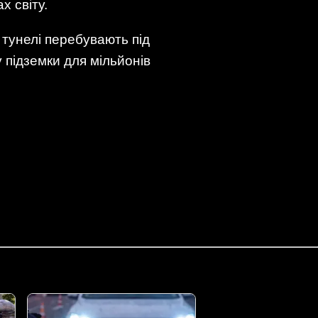
х світу.
а тунелі перебувають під
 підземки для мільйонів