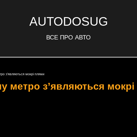
AUTODOSUG
ВСЕ ПРО АВТО
тро з’являються мокрі плями
му метро з’являються мокрі