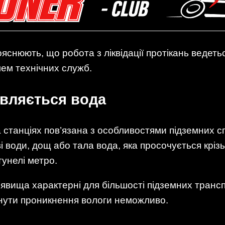
яснюють, що робота з ліквідації протікань ведетьс
лем технічних служб.
являється вода
 станціях пов’язана з особливостями підземних с
 води, дощ або тала вода, яка просочується крізь
тунелі метро.
 явища характерні для більшості підземних транспо
нути проникнення вологи неможливо.