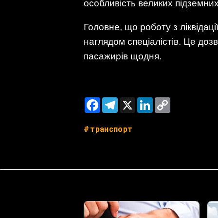
особливість великих підземних 
Головне, що роботу з ліквідації
наглядом спеціалістів. Це доз
пасажирів щодня.
Facebook
Telegram
X
LinkedIn
Copy
Link
транспорт