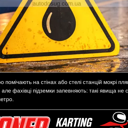
о помічають на стінах або стелі станцій мокрі пля
але фахівці підземки запевняють: такі явища не 
метро.