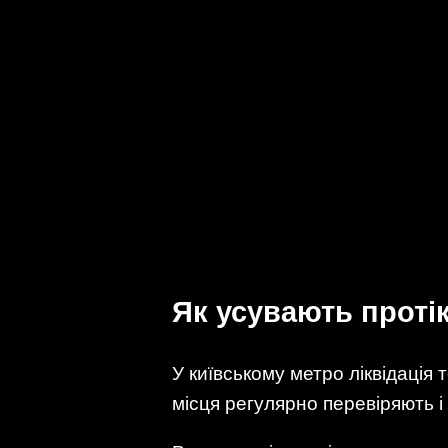
Як усувають проті
У київському метро ліквідація 
місця регулярно перевіряють і