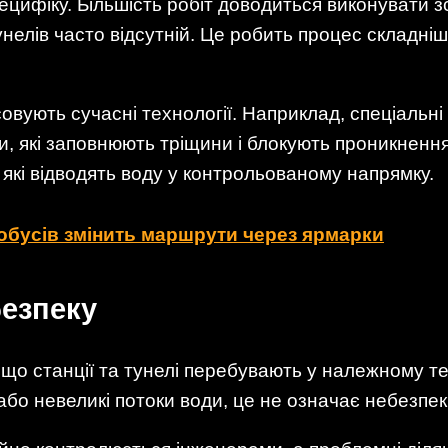
ецифіку. Більшість робіт доводиться виконувати зс
нелів часто відсутній. Це робить процес складні
вують сучасні технології. Наприклад, спеціальні г
и, які заповнюють тріщини і блокують проникнення
які відводять воду у контрольованому напрямку.
тобусів змінить маршрути через ярмарки
безпеку
що станції та тунелі перебувають у належному те
бо невеликі потоки води, це не означає небезпеки