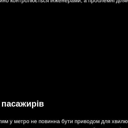
ійно контролюється інженерами, а проблемні діл
 пасажирів
лям у метро не повинна бути приводом для хвилю