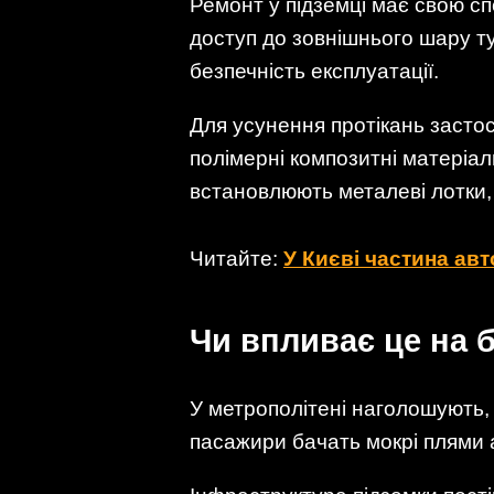
Ремонт у підземці має свою сп
доступ до зовнішнього шару ту
безпечність експлуатації.
Для усунення протікань застосо
полімерні композитні матеріал
встановлюють металеві лотки, 
Читайте:
У Києві частина ав
Чи впливає це на 
У метрополітені наголошують, 
пасажири бачать мокрі плями а