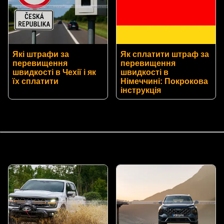
Які штрафи за
Як сплатити штраф за
перевищення
перевищення
швидкості в Чехії і як
швидкості в
їх сплатити
Німеччині: Покрокова
інструкція