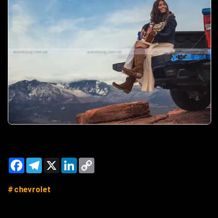
Facebook
Telegram
X
LinkedIn
Copy
Link
chevrolet