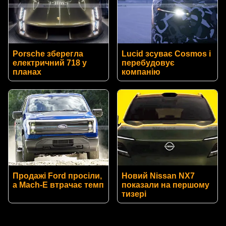
Porsche зберегла
Lucid зсуває Cosmos і
електричний 718 у
перебудовує
планах
компанію
Продажі Ford просіли,
Новий Nissan NX7
а Mach-E втрачає темп
показали на першому
тизері