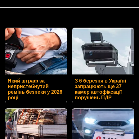
Який штраф за
З 6 березня в Україні
непристебнутий
запрацюють ще 37
ремінь безпеки у 2026
камер автофіксації
році
порушень ПДР