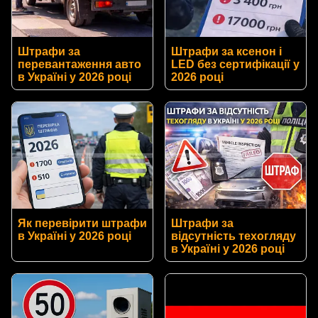
Штрафи за
Штрафи за ксенон і
перевантаження авто
LED без сертифікації у
в Україні у 2026 році
2026 році
Як перевірити штрафи
Штрафи за
в Україні у 2026 році
відсутність техогляду
в Україні у 2026 році