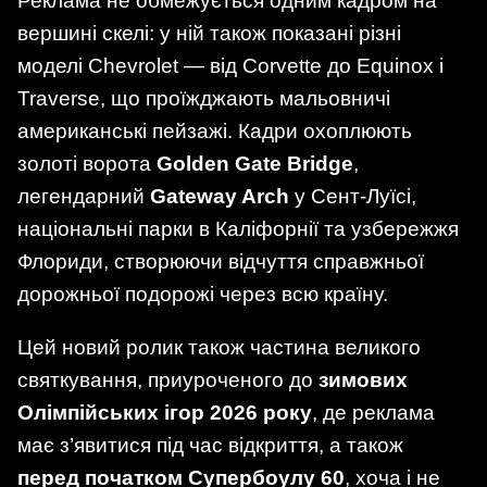
Реклама не обмежується одним кадром на
вершині скелі: у ній також показані різні
моделі Chevrolet — від Corvette до Equinox і
Traverse, що проїжджають мальовничі
американські пейзажі. Кадри охоплюють
золоті ворота
Golden Gate Bridge
,
легендарний
Gateway Arch
у Сент-Луїсі,
національні парки в Каліфорнії та узбережжя
Флориди, створюючи відчуття справжньої
дорожньої подорожі через всю країну.
Цей новий ролик також частина великого
святкування, приуроченого до
зимових
Олімпійських ігор 2026 року
, де реклама
має з’явитися під час відкриття, а також
перед початком Супербоулу 60
, хоча і не