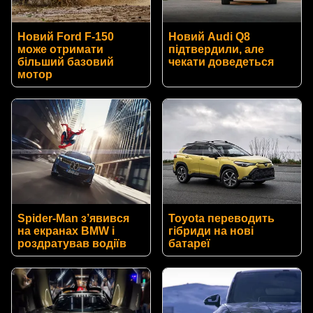
Новий Ford F-150
Новий Audi Q8
може отримати
підтвердили, але
більший базовий
чекати доведеться
мотор
Spider-Man з’явився
Toyota переводить
на екранах BMW і
гібриди на нові
роздратував водіїв
батареї