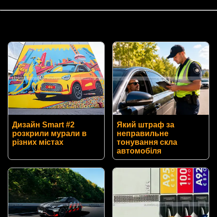
Дизайн Smart #2
Який штраф за
розкрили мурали в
неправильне
різних містах
тонування скла
автомобіля