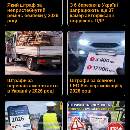
Який штраф за
З 6 березня в Україні
непристебнутий
запрацюють ще 37
ремінь безпеки у 2026
камер автофіксації
році
порушень ПДР
Штрафи за
Штрафи за ксенон і
перевантаження авто
LED без сертифікації у
в Україні у 2026 році
2026 році