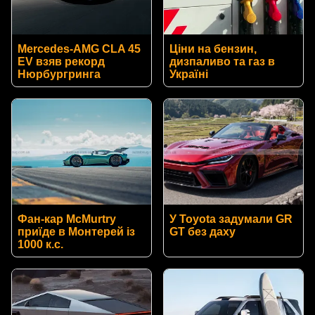
Mercedes-AMG CLA 45
Ціни на бензин,
EV взяв рекорд
дизпаливо та газ в
Нюрбургринга
Україні
Фан-кар McMurtry
У Toyota задумали GR
приїде в Монтерей із
GT без даху
1000 к.с.