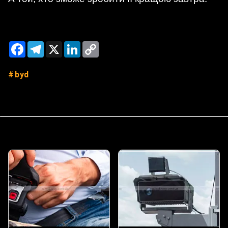
Facebook
Telegram
X
LinkedIn
Copy
Link
byd