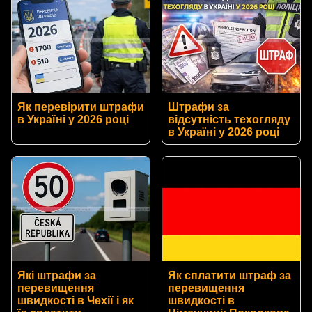
Як перевірити штрафи
Штрафи за
в Україні у 2026 році
відсутність техогляду
в Україні у 2026 році
Які штрафи за
Як сплатити штраф за
перевищення
перевищення
швидкості в Чехії і як
швидкості в