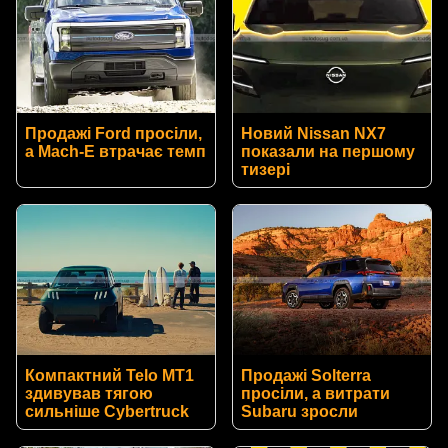
Продажі Ford просіли,
Новий Nissan NX7
а Mach-E втрачає темп
показали на першому
тизері
Компактний Telo MT1
Продажі Solterra
здивував тягою
просіли, а витрати
сильніше Cybertruck
Subaru зросли