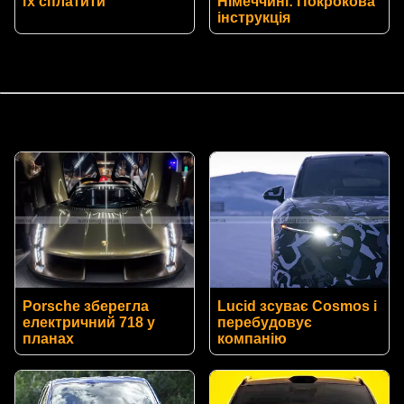
їх сплатити
Німеччині: Покрокова
інструкція
Porsche зберегла
Lucid зсуває Cosmos і
електричний 718 у
перебудовує
планах
компанію