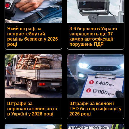
Який штраф за
З 6 березня в Україні
непристебнутий
запрацюють ще 37
ремінь безпеки у 2026
камер автофіксації
році
порушень ПДР
Штрафи за
Штрафи за ксенон і
перевантаження авто
LED без сертифікації у
в Україні у 2026 році
2026 році