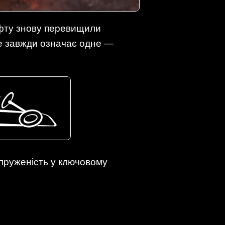
нафту знову перевищили
йже завжди означає одне —
апруженість у ключовому