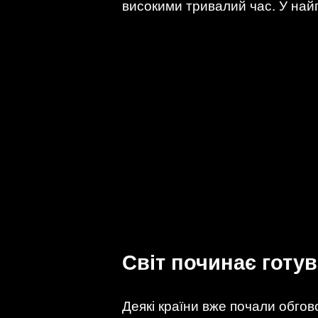
високими тривалий час. У найг
Світ починає готу
Деякі країни вже почали обгов