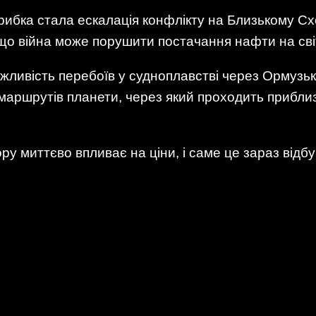
рибка стала ескалація конфлікту на Близькому Сх
 що війна може порушити постачання нафти на світ
ливість перебоїв у судноплавстві через Ормузьку
аршрутів планети, через який проходить приблиз
ру миттєво впливає на ціни, і саме це зараз від