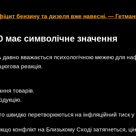
фіцит бензину та дизеля вже навесні, — Гетма
0 має символічне значення
ль давно вважається психологічною межею для наф
цюгова реакція.
ння товарів.
одукцію.
о швидко перетворюються на інфляційний тиск у 
кщо конфлікт на Близькому Сході затягнеться, ц