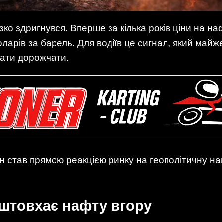
ізко здригнувся. Вперше за кілька років ціни на 
оларів за барель. Для водіїв це сигнал, який ма
чати дорожчати.
ін став прямою реакцією ринку на геополітичну н
 штовхає нафту вгору