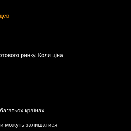
нцев
тового ринку. Коли ціна
багатьох країнах.
іни можуть залишатися