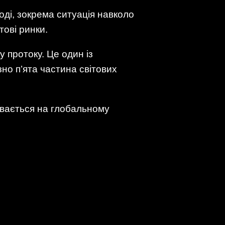
оді, зокрема ситуація навколо
ові ринки.
 протоку. Це один із
но п’ята частина світових
бувається на глобальному