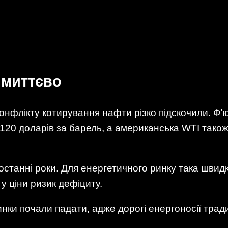
 миттєво
онфлікту котирування нафти різко підскочили. Ф’
120 доларів за барель, а американська WTI тако
останні роки. Для енергетичного ринку така швид
у ціни ризик дефіциту.
нки почали падати, адже дорогі енергоносії тради