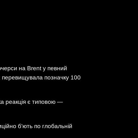
ючерси на Brent у певний
ж перевищувала позначку 100
ка реакція є типовою —
ційно б’ють по глобальній