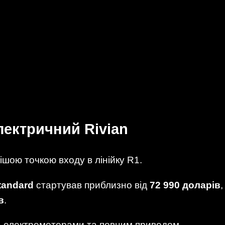
ектричний Rivian
ішою точкою входу в лінійку R1.
tandard
стартував приблизно від
72 990 доларів
в
.
а електромоторами та повним приводом.