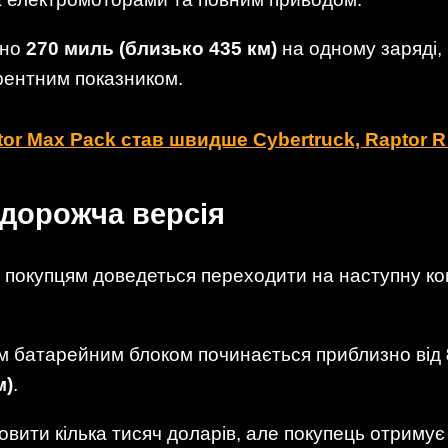
зно
270 миль (близько 435 км)
на одному заряді,
рентним показником.
tor Max Pack став швидше Cybertruck, Raptor R
 дорожча версія
d покупцям доведеться переходити на наступну 
им батарейним блоком починається приблизно від
м)
.
новити кілька тисяч доларів, але покупець отримує