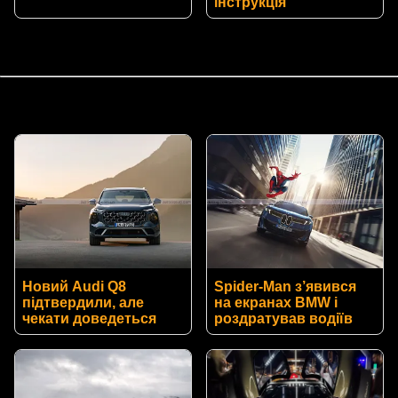
інструкція
Новий Audi Q8
Spider-Man з’явився
підтвердили, але
на екранах BMW і
чекати доведеться
роздратував водіїв