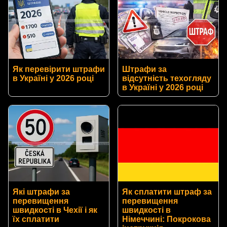
Як перевірити штрафи
Штрафи за
в Україні у 2026 році
відсутність техогляду
в Україні у 2026 році
Які штрафи за
Як сплатити штраф за
перевищення
перевищення
швидкості в Чехії і як
швидкості в
їх сплатити
Німеччині: Покрокова