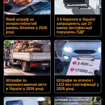
Який штраф за
З 6 березня в Україні
непристебнутий
запрацюють ще 37
ремінь безпеки у 2026
камер автофіксації
році
порушень ПДР
Штрафи за
Штрафи за ксенон і
перевантаження авто
LED без сертифікації у
в Україні у 2026 році
2026 році