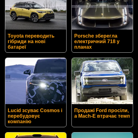
Toyota переводить
Porsche зберегла
гібриди на нові
електричний 718 у
батареї
планах
Lucid зсуває Cosmos і
Продажі Ford просіли,
перебудовує
а Mach-E втрачає темп
компанію