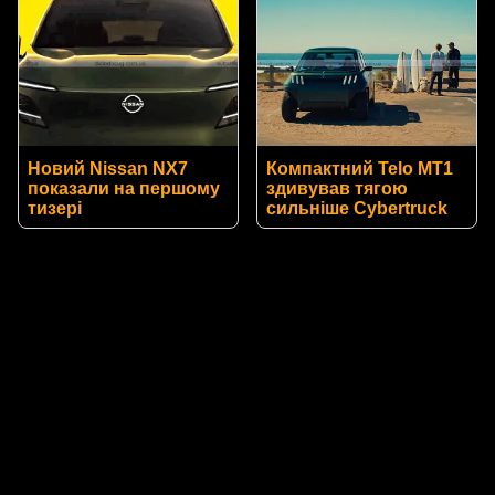
Новий Nissan NX7
Компактний Telo MT1
показали на першому
здивував тягою
тизері
сильніше Cybertruck