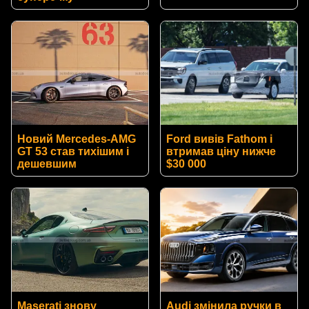
Новий Mercedes-AMG
Ford вивів Fathom і
GT 53 став тихішим і
втримав ціну нижче
дешевшим
$30 000
Maserati знову
Audi змінила ручки в