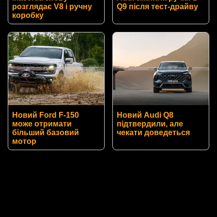
розглядає V8 і ручну
Q9 після тест-драйву
коробку
Новий Ford F-150
Новий Audi Q8
може отримати
підтвердили, але
більший базовий
чекати доведеться
мотор