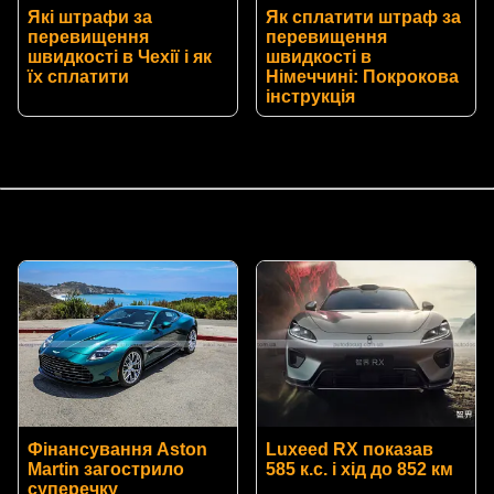
Які штрафи за
Як сплатити штраф за
перевищення
перевищення
швидкості в Чехії і як
швидкості в
їх сплатити
Німеччині: Покрокова
інструкція
Фінансування Aston
Luxeed RX показав
Martin загострило
585 к.с. і хід до 852 км
суперечку