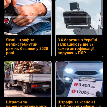
Який штраф за
З 6 березня в Україні
непристебнутий
запрацюють ще 37
ремінь безпеки у 2026
камер автофіксації
році
порушень ПДР
Штрафи за
Штрафи за ксенон і
перевантаження авто
LED без сертифікації у