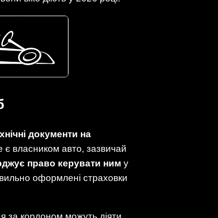
б
хнічні документи на
не є власником авто, зазвичай
рджує право керувати ним
у
равильно оформлені страховки
ня за кордоном можуть діяти