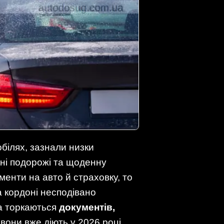
білях, зазнали низки
нні подорожі та щоденну
менти на авто й страховку, то
а кордоні несподівано
ла торкаються
документів,
 вони вже діють у 2026 році.