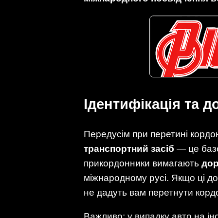
Ідентифікація та д
Передусім при перетині кордон
транспортний засіб
— це базо
прикордонники вимагають
дор
міжнародному русі. Якщо ці до
не дадуть вам перетнути корд
Важливо: у випадку авто на і