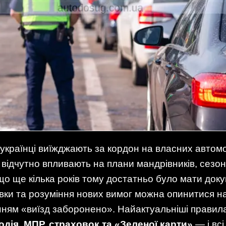
 українці виїжджають за кордон на власних автомо
е відчутно впливають на плани мандрівників, сезо
кщо ще кілька років тому достатньо було мати доку
овки та розуміння нових вимог можна опинитися н
енням «виїзд заборонено». Найактуальніші прави
дія, МПР, страховок та «Зеленої карти»
— і всі