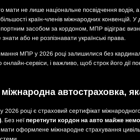
о мати не лише національне посвідчення водія, а
у більшості країн-членів міжнародних конвенцій. 
спортним засобом за кордоном, МПР відіграє визн
знати або не розпізнавати українські права.
имання МПР у 2026 році залишилися без кардинал
 онлайн-сервіси, і важливо, щоб строк його дії п
 міжнародна автостраховка, як
 у 2026 році є страховий сертифікат міжнародног
)
. Без неї
перетнути кордон на авто майже нем
 мати оформлене міжнародне страхування цивільно
истеми.