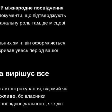
 й
міжнародне посвідчення
У документи, що підтверджують
ачальну роль там, де місцеві
ьних змін: він оформляється
окривав увесь період вашої
а вирішує все
о автострахування, відомий як
ожливо
, бо власники
ї відповідальності, яке діє