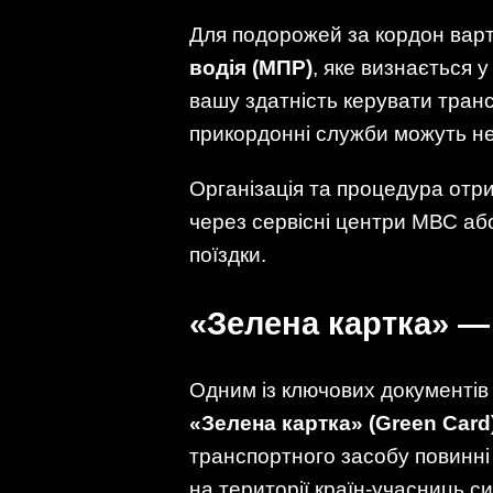
Для подорожей за кордон варт
водія (МПР)
, яке визнається 
вашу здатність керувати тран
прикордонні служби можуть не 
Організація та процедура отр
через сервісні центри МВС або
поїздки.
«Зелена картка» —
Одним із ключових документів
«Зелена картка» (Green Card
транспортного засобу повинні
на території країн-учасниць с