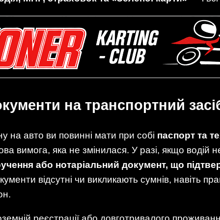
окументи на транспортний засі
у на авто ви повинні мати при собі
паспорт та те
ва вимога, яка не змінилася. У разі, якщо водій 
учення або нотаріальний документ, що підтве
кументи відсутні чи викликають сумнів, навіть п
он.
ноземній реєстрації або довготривалого проживан