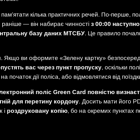
пам’ятати кілька практичних речей. По-перше, по
ло раніше — він набирає чинності
з 00:00 наступн
ентральну базу даних МТСБУ
. Це правило почал
и. Якщо ви оформите «Зелену картку» безпосеред
опустять вас через пункт пропуску
, оскільки по
а початок дії поліса, або відмовлятися від поїздк
лектронний поліс Green Card повністю визнаєт
тній для перетину кордону
. Досить мати його P
ж і
роздруковану копію
, бо на окремих пунктах 