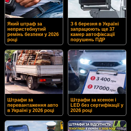
Який штраф за
З 6 березня в Україні
непристебнутий
запрацюють ще 37
ремінь безпеки у 2026
камер автофіксації
році
порушень ПДР
Штрафи за
Штрафи за ксенон і
перевантаження авто
LED без сертифікації у
в Україні у 2026 році
2026 році