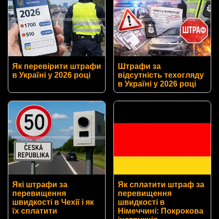
Як перевірити штрафи
Штрафи за
в Україні у 2026 році
відсутність техогляду
в Україні у 2026 році
Які штрафи за
Як сплатити штраф за
перевищення
перевищення
швидкості в Чехії і як
швидкості в
їх сплатити
Німеччині: Покрокова