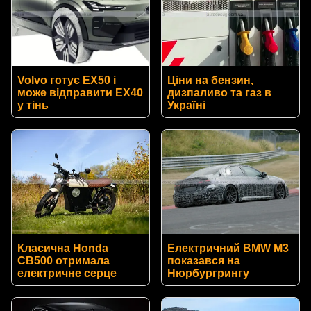
Volvo готує EX50 і
Ціни на бензин,
може відправити EX40
дизпаливо та газ в
у тінь
Україні
Класична Honda
Електричний BMW M3
CB500 отримала
показався на
електричне серце
Нюрбургрингу