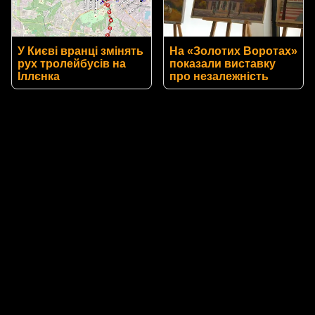
У Києві вранці змінять
На «Золотих Воротах»
рух тролейбусів на
показали виставку
Іллєнка
про незалежність