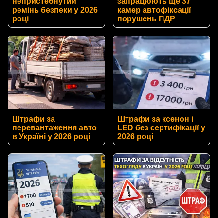
непристебнутий
запрацюють ще 37
ремінь безпеки у 2026
камер автофіксації
році
порушень ПДР
Штрафи за
Штрафи за ксенон і
перевантаження авто
LED без сертифікації у
в Україні у 2026 році
2026 році