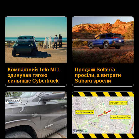
Компактний Telo MT1
Продажі Solterra
здивував тягою
просіли, а витрати
сильніше Cybertruck
Subaru зросли