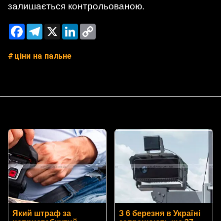
залишається контрольованою.
Facebook
Telegram
X
LinkedIn
Copy
Link
ціни на пальне
Який штраф за
З 6 березня в Україні