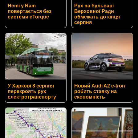
Hemi у Ram
Рух на бульварі
повертається без
Верховної Ради
системи eTorque
обмежать до кінця
серпня
У Харкові 8 серпня
Новий Audi A2 e-tron
перекроять рух
робить ставку на
електротранспорту
економність