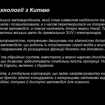
ехнології з Китаю
айських автовиробників, який став символом надійності та
капів і позашляховиків, а з часом перетворилася на потуж
гкові автомобілі, а також належать дочірні марки Haval, 
актних міських авто до преміальних SUV і електрокарів.
своєю витривалістю, потужними двигунами та здатністю дол
томобіля, що робить їх популярними серед водіїв у всьом
 керуванням до розширених функцій безпеки та допомоги в
 та гібридних систем, інвестуючи у власні науково-дослід
що дозволяє забезпечувати стабільну якість продукції. Н
о Європи, включно з Україною.
лів, а глобальна корпорація, що задає напрям розвитку ки
кі бренди здатні конкурувати з найкращими світовими вир
ійні, потужні й доступні автомобілі для кожного.