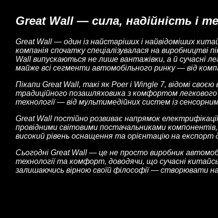
Great Wall — сила, надійність і т
Great Wall — один із найстаріших і найвідоміших кит
компанія спочатку спеціалізувалася на виробництві пі
Wall випускаються не лише вантажівки, а й сучасні ле
майже всі сегменти автомобільного ринку — від комп
Пікапи Great Wall, такі як Poer і Wingle 7, відомі 
традиційного позашляховика з комфортом легкового ав
технології — від мультимедійних систем із сенсорним
Great Wall постійно розвиває напрямок електрифікації
провідними світовими постачальниками компонентів, 
високий рівень оснащення та орієнтацію на експорт д
Сьогодні Great Wall — це не просто виробник автомобі
технології та комфорт, доводячи, що сучасні китайсь
залишаючись вірною своїй філософії — створювати над