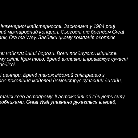
 інженерної майстерності. Заснована у 1984 році
ний міжнародний концерн. Сьогодні під брендом Great
Tank, Ora та Wey. Завдяки цьому компанія охоплює
ати найскладніші дороги. Вони поєднують міцність
у світі. Крім того, бренд активно впроваджує сучасні
одієві.
ні центри. Бренд також відомий співпрацею з
ове покоління моделей демонструє сучасний дизайн,
тайського автопрому. Її автомобілі об’єднують силу,
обниками. Great Wall упевнено рухається вперед,