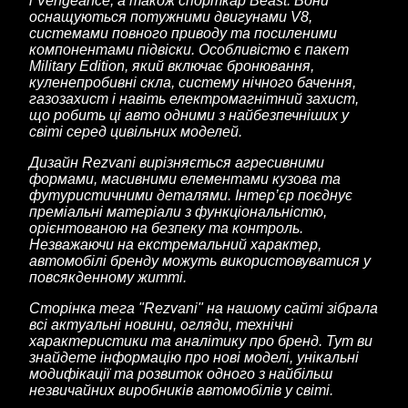
і Vengeance, а також спорткар Beast. Вони
оснащуються потужними двигунами V8,
системами повного приводу та посиленими
компонентами підвіски. Особливістю є пакет
Military Edition, який включає бронювання,
куленепробивні скла, систему нічного бачення,
газозахист і навіть електромагнітний захист,
що робить ці авто одними з найбезпечніших у
світі серед цивільних моделей.
Дизайн Rezvani вирізняється агресивними
формами, масивними елементами кузова та
футуристичними деталями. Інтер’єр поєднує
преміальні матеріали з функціональністю,
орієнтованою на безпеку та контроль.
Незважаючи на екстремальний характер,
автомобілі бренду можуть використовуватися у
повсякденному житті.
Сторінка тега "Rezvani" на нашому сайті зібрала
всі актуальні новини, огляди, технічні
характеристики та аналітику про бренд. Тут ви
знайдете інформацію про нові моделі, унікальні
модифікації та розвиток одного з найбільш
незвичайних виробників автомобілів у світі.