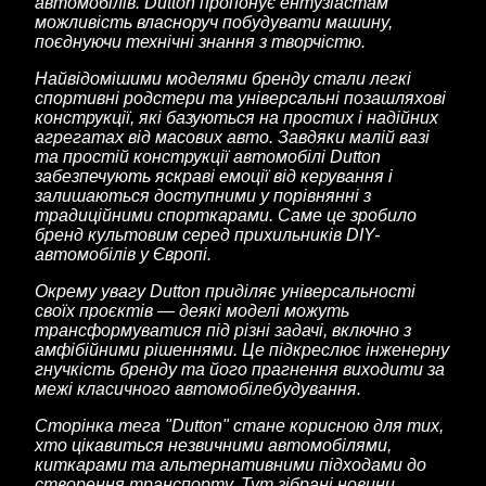
автомобілів. Dutton пропонує ентузіастам
можливість власноруч побудувати машину,
поєднуючи технічні знання з творчістю.
Найвідомішими моделями бренду стали легкі
спортивні родстери та універсальні позашляхові
конструкції, які базуються на простих і надійних
агрегатах від масових авто. Завдяки малій вазі
та простій конструкції автомобілі Dutton
забезпечують яскраві емоції від керування і
залишаються доступними у порівнянні з
традиційними спорткарами. Саме це зробило
бренд культовим серед прихильників DIY-
автомобілів у Європі.
Окрему увагу Dutton приділяє універсальності
своїх проєктів — деякі моделі можуть
трансформуватися під різні задачі, включно з
амфібійними рішеннями. Це підкреслює інженерну
гнучкість бренду та його прагнення виходити за
межі класичного автомобілебудування.
Сторінка тега "Dutton" стане корисною для тих,
хто цікавиться незвичними автомобілями,
киткарами та альтернативними підходами до
створення транспорту. Тут зібрані новини,